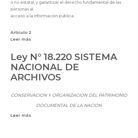
o no estatal, y garantizar el derecho fundamental de las
personas al
acceso a la información pública.
Artículo 2
Leer más
sobre
Ley
N°
Ley N° 18.220 SISTEMA
18381
NACIONAL DE
DERECHO
DE
ARCHIVOS
ACCESO
A
LA
CONSERVACION Y ORGANIZACION DEL PATRIMONIO
INFORMACION
DOCUMENTAL DE LA NACION
PUBLICA
Leer más
sobre
Ley
N°
18.220