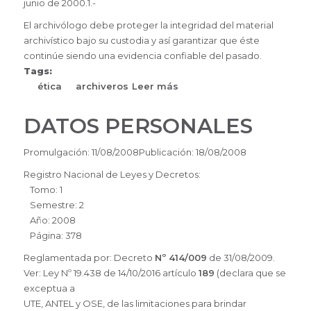
junio de 2000.1.-
El archivólogo debe proteger la integridad del material
archivístico bajo su custodia y así garantizar que éste
continúe siendo una evidencia confiable del pasado.
Tags:
ética
archiveros
Leer más
sobre
Código
de
DATOS PERSONALES
Ética
Promulgación: 11/08/2008Publicación: 18/08/2008
Registro Nacional de Leyes y Decretos:
Tomo: 1
Semestre: 2
Año: 2008
Página: 378
Reglamentada por: Decreto
Nº 414/009
de 31/08/2009.
Ver: Ley Nº 19.438 de 14/10/2016 artículo
189
(declara que se
exceptua a
UTE, ANTEL y OSE, de las limitaciones para brindar