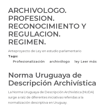
ARANCEL
DE
ARCHIVOLOGO.
ARCHIVOLOGOS
PROFESION.
RECONOCIMIENTO Y
REGULACION.
REGIMEN.
Anteproyecto de Ley en estudio parlamentario
Tags:
Profesionalización
archivólogo
ley
Leer más
sobre
ARCH
PROFE
Norma Uruguaya de
RECO
Descripción Archivística
Y
REGU
La Norma Uruguaya de Descripción Archivística (NUDA)
REGIM
surge a raíz de diferentes iniciativas referidas a la
normalización descriptiva en Uruguay.