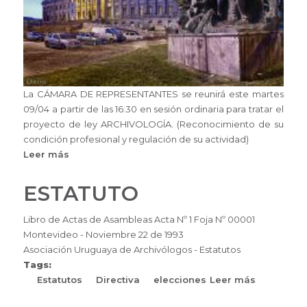
prevista
por
la
Ley
n°
19.768
La CÁMARA DE REPRESENTANTES se reunirá este martes
de
09/04 a partir de las 16:30 en sesión ordinaria para tratar el
27/06/2019
proyecto de ley ARCHIVOLOGÍA. (Reconocimiento de su
condición profesional y regulación de su actividad)
Leer más
sobre
Un
paso
ESTATUTO
más
Libro de Actas de Asambleas Acta Nº 1 Foja Nº 00001
Montevideo - Noviembre 22 de 1993
Asociación Uruguaya de Archivólogos - Estatutos
Tags:
Estatutos
Directiva
elecciones
Leer más
sobre
ESTATUT