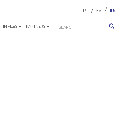
PT
ES
EN
IN FILES
PARTNERS
Search
Search
form