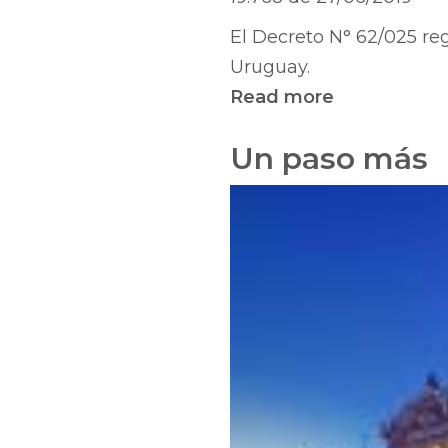
El Decreto N° 62/025 reg
Uruguay.
Read more
about
Reglament
Un paso más
ejercicio
de
la
profesión
universitaria
de
los
archivólogo
prevista
por