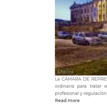
la
Ley
n°
19.768
de
27/06/2019
La CÁMARA DE REPRESEN
ordinaria para tratar
profesional y regulación
Read more
about