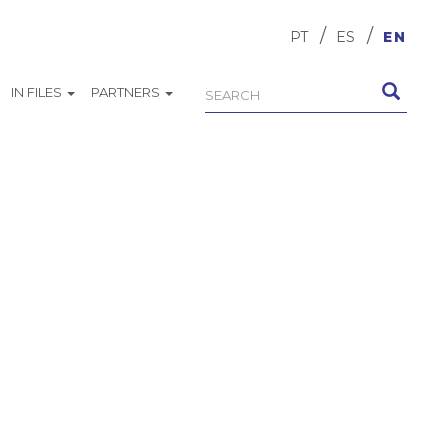
PT
ES
EN
IN FILES
PARTNERS
Search
Search
form