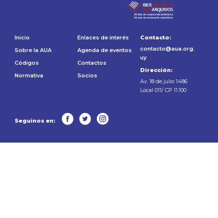
Inicio
Enlaces de interés
Contacto:
contacto@aua.org.
Sobre la AUA
Agenda de eventos
uy
Códigos
Contactos
Dirección:
Normativa
Socios
Av. 18 de julio 1486
Local 011/ CP 11.100
Seguinos en: