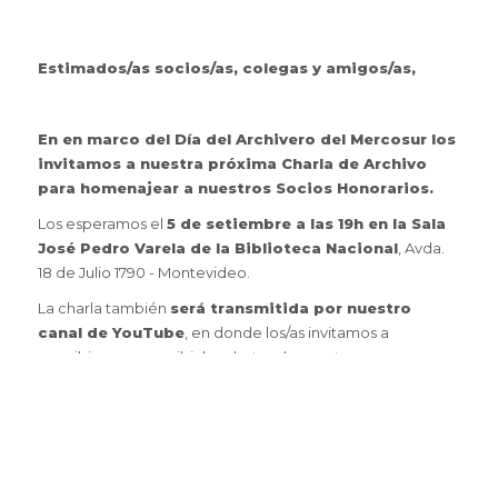
Estimados/as socios/as, colegas y amigos/as,
En en marco del Día del Archivero del Mercosur los
invitamos a nuestra próxima Charla de Archivo
para homenajear a nuestros Socios Honorarios.
Los esperamos el
5 de setiembre a las 19h en la Sala
José Pedro Varela de la Biblioteca Nacional
, Avda.
18 de Julio 1790 - Montevideo.
La charla también
será transmitida por nuestro
canal de YouTube
, en donde los/as invitamos a
suscribirse para recibir las alertas de nuestras
transmisiones
haciendo clic aquí.
Socios AUA, ABU y ADESU
gratis.