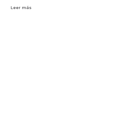
Leer más
sobre
ARCHIVOLOGO.
PROFESION.
RECONOCIMIENTO
Y
REGULACION.
REGIMEN.