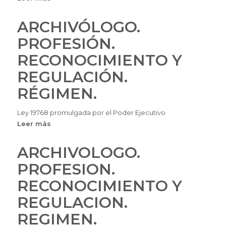
ARANCEL
LOS
DE
ARCHIVÓLOGO.
ARCHIVÓLOGOS
ARCHIVOLOGOS
PROFESIÓN.
RECONOCIMIENTO Y
REGULACIÓN.
RÉGIMEN.
Ley 19768 promulgada por el Poder Ejecutivo
Leer más
sobre
ARCHIVÓLOGO.
PROFESIÓN.
ARCHIVOLOGO.
RECONOCIMIENTO
PROFESION.
Y
REGULACIÓN.
RECONOCIMIENTO Y
RÉGIMEN.
REGULACION.
REGIMEN.