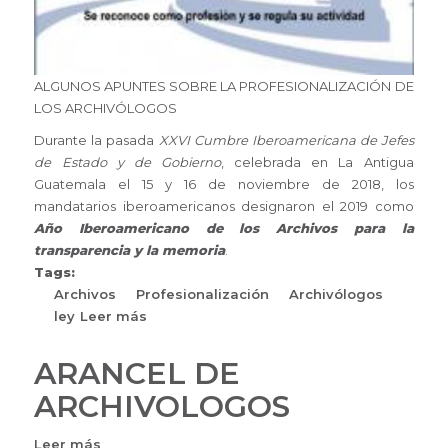
ALGUNOS APUNTES SOBRE LA PROFESIONALIZACIÓN DE
LOS ARCHIVÓLOGOS
Durante la pasada
XXVI Cumbre Iberoamericana de Jefes
de Estado y de Gobierno
, celebrada en La Antigua
Guatemala el 15 y 16 de noviembre de 2018, los
mandatarios iberoamericanos designaron el 2019 como
Año Iberoamericano de los Archivos para la
transparencia y la memoria
.
Tags:
Archivos
Profesionalización
Archivólogos
ley
Leer más
sobre
ALGUNOS
APUNTES
ARANCEL DE
SOBRE
ARCHIVOLOGOS
LA
PROFESIONALIZACIÓN
Leer más
sobre
DE