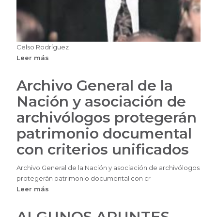
Celso Rodríguez
Leer más
sobre
Celso
Rodríguez
Archivo General de la
Nación y asociación de
archivólogos protegerán
patrimonio documental
con criterios unificados
Archivo General de la Nación y asociación de archivólogos
protegerán patrimonio documental con cr
Leer más
sobre
Archivo
General
ALGUNOS APUNTES