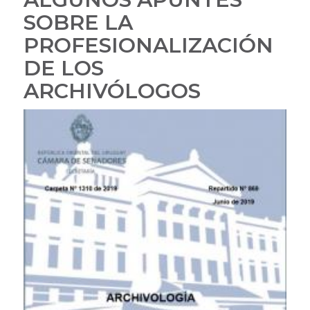
de
SOBRE LA
la
Nación
PROFESIONALIZACIÓN
y
DE LOS
asociación
de
ARCHIVÓLOGOS
archivólogos
protegerán
patrimonio
documental
con
criterios
unificados