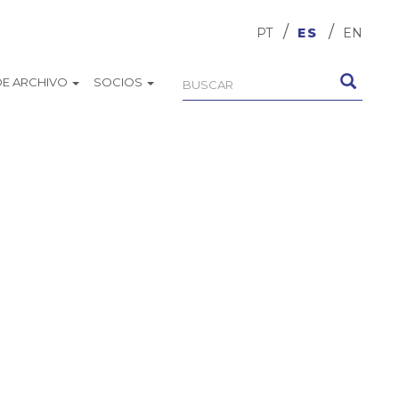
PT
ES
EN
DE ARCHIVO
SOCIOS
Formulario
Buscar
de
búsqueda