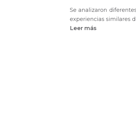
Se analizaron diferente
experiencias similares d
Leer más
sobre
Norma
Uruguaya
de
Descripción
Archivística