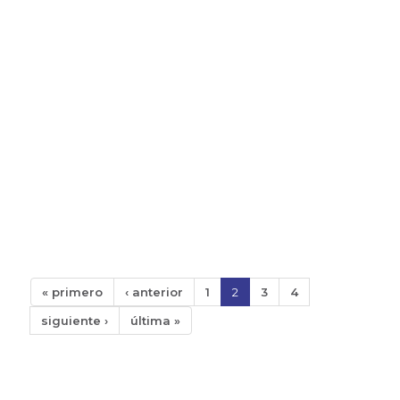
« primero
‹ anterior
1
2
3
4
siguiente ›
última »