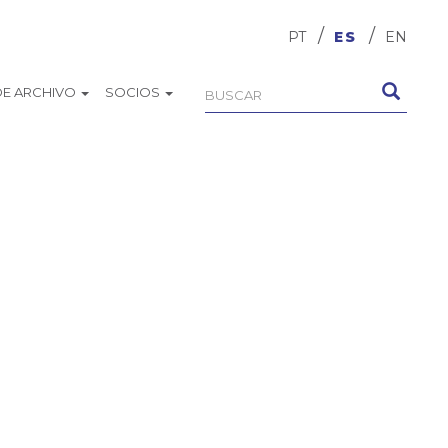
PT
ES
EN
DE ARCHIVO
SOCIOS
Formulario
Buscar
de
búsqueda