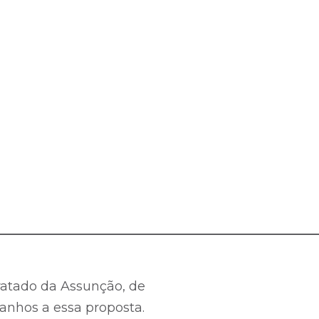
_________________________________________________
atado da Assunção, de
ranhos a essa proposta.