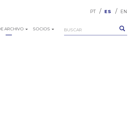
PT
ES
EN
DE ARCHIVO
SOCIOS
Formulario
Buscar
de
búsqueda