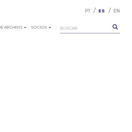
PT
ES
EN
DE ARCHIVO
SOCIOS
Formulario
Buscar
de
búsqueda